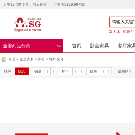
上午12点前下单，当日送达
|
订单满S$29.99包邮
双人床
梳妆台
◇
首页
卧室家具
客厅家
全部商品分类
首页
>
家居家具
>
家具
>
餐厅家具
排序：
综合
销量
时间
价格
价格区间