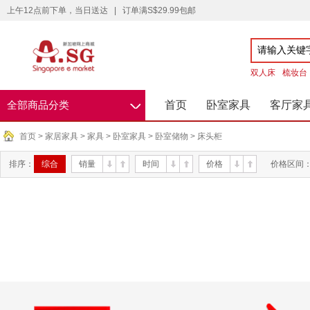
上午12点前下单，当日送达
|
订单满S$29.99包邮
双人床
梳妆台
◇
首页
卧室家具
客厅家
全部商品分类
首页
>
家居家具
>
家具
>
卧室家具
>
卧室储物
>
床头柜
排序：
综合
销量
时间
价格
价格区间