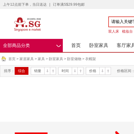
上午12点前下单，当日送达
|
订单满S$29.99包邮
双人床
梳妆台
◇
首页
卧室家具
客厅家
全部商品分类
首页
>
家居家具
>
家具
>
卧室家具
>
卧室储物
>
衣帽架
排序：
综合
销量
时间
价格
价格区间