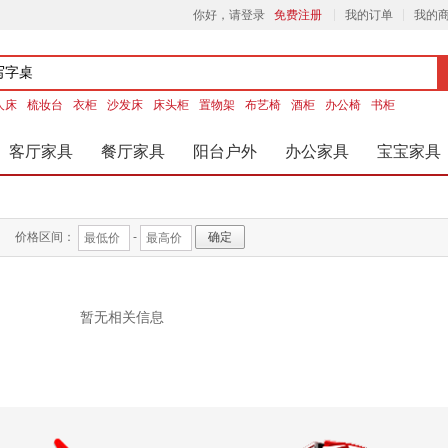
你好，请登录
免费注册
我的订单
我的
人床
梳妆台
衣柜
沙发床
床头柜
置物架
布艺椅
酒柜
办公椅
书柜
客厅家具
餐厅家具
阳台户外
办公家具
宝宝家具
价格区间：
-
暂无相关信息